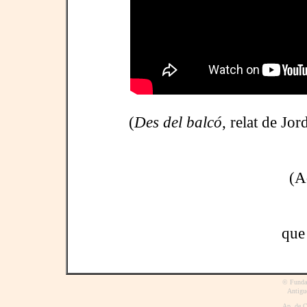
(
Des del balcó
, relat de Jor
(A
qu
© Fundac
Antigue
Ap. de C