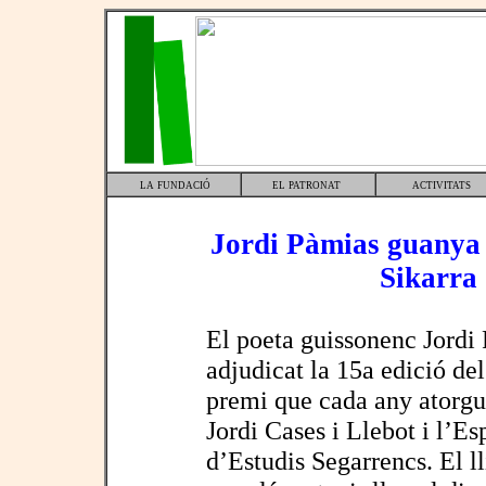
la fundació
el patronat
activitats
Jordi Pàmias guanya 
Sikarra
El poeta guissonenc Jordi
adjudicat la 15a edició de
premi que cada any atorgu
Jordi Cases i Llebot i l’Es
d’Estudis Segarrencs. El l